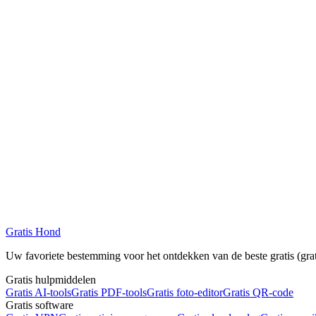
Voegen gratis videobewerkers watermerken toe?
Kan ik gratis 4K-video bewerken?
Is er een gratis online videobewerker?
Gratis Hond
Bekijk Alle Diensten
Gratis Foto-editor
Uw favoriete bestemming voor het ontdekken van de beste gratis (gratis)
Gratis hulpmiddelen
Gratis AI-tools
Gratis PDF-tools
Gratis foto-editor
Gratis QR-code
Gratis software