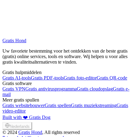
Gratis Hond
Browse All Services
Gratis VPN
Uw favoriete bestemming voor het ontdekken van de beste gratis
(gratis) online services, tools en software. Wij helpen u voor alles
gratis kwaliteitsalternatieven te vinden.
Gratis hulpmiddelen
Gratis AI-tools
Gratis PDF-tools
Gratis foto-editor
Gratis QR-code
Gratis software
Gratis VPN
Gratis antivirusprogramma
Gratis cloudopslag
Gratis e-
mail
Meer gratis spullen
Gratis websitebouwer
Gratis spellen
Gratis muziekstreaming
Gratis
video-editor
Built with ❤️ Gratis Dog
Nederlands
©
2024
Gratis Hond
, All rights reserved