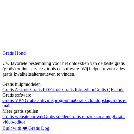
Kan ik PDF gratis naar Word converteren?
Gratis Hond
Bekijk Alle Gratis Diensten
Gratis Foto-editor
Uw favoriete bestemming voor het ontdekken van de beste gratis
(gratis) online services, tools en software. Wij helpen u voor alles
gratis kwaliteitsalternatieven te vinden.
Gratis hulpmiddelen
Gratis AI-tools
Gratis PDF-tools
Gratis foto-editor
Gratis QR-code
Gratis software
Gratis VPN
Gratis antivirusprogramma
Gratis cloudopslag
Gratis e-
mail
Meer gratis spullen
Gratis websitebouwer
Gratis spellen
Gratis muziekstreaming
Gratis
video-editor
Built with ❤️ Gratis Dog